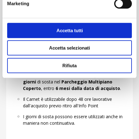
Marketing
Carnet - 10 Giorni di Sosta
Accetta tutti
Carnet per soste cumulative senza necessità di
acquisto della sosta online.
Accetta selezionati
35% di sconto
vs Prezzo Medio giornaliero degli
ultimi 12 mesi per tutti gli acquisti senza
prenotazione.
Rifiuta
Il Carnet dà diritto ad un totale complessivo di
10
giorni
di sosta nel
Parcheggio Multipiano
Coperto
, entro
6 mesi dalla data di acquisto
.
Il Carnet è utilizzabile dopo 48 ore lavorative
dall'acquisto previo ritiro all'Info Point
I giorni di sosta possono essere utilizzati anche in
maniera non continuativa.