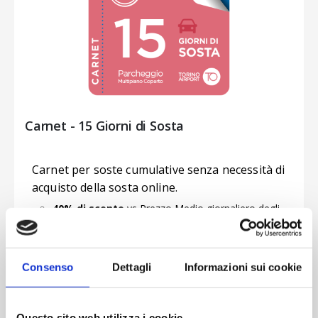
Carnet - 15 Giorni di Sosta
Carnet per soste cumulative senza necessità di
acquisto della sosta online.
40% di sconto
vs Prezzo Medio giornaliero degli
ultimi 12 mesi per tutti gli acquisti senza
prenotazione.
Il Carnet dà diritto ad un totale complessivo di
15
Consenso
Dettagli
Informazioni sui cookie
giorni
di sosta nel
Parcheggio Multipiano
Coperto
, entro
6 mesi dalla data di acquisto
.
Il Carnet è utilizzabile dopo 48 ore lavorative
Questo sito web utilizza i cookie