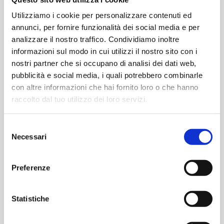
dall'acquisto previo ritiro all'Info Point
Utilizziamo i cookie per personalizzare contenuti ed
annunci, per fornire funzionalità dei social media e per
I giorni di sosta possono essere utilizzati anche in
maniera non continuativa.
analizzare il nostro traffico. Condividiamo inoltre
informazioni sul modo in cui utilizzi il nostro sito con i
nostri partner che si occupano di analisi dei dati web,
163,00 €
pubblicità e social media, i quali potrebbero combinarle
con altre informazioni che hai fornito loro o che hanno
ACQUISTA
raccolto dal tuo utilizzo dei loro servizi.
Selezione
Necessari
del
consenso
Preferenze
Statistiche