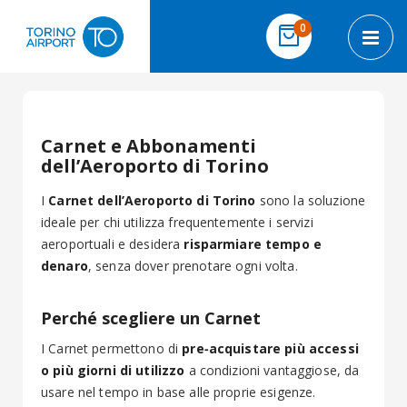
Salta al contenuto
elementi
0
Cart
Toggl
Carnet e Abbonamenti
dell’Aeroporto di Torino
I
Carnet dell’Aeroporto di Torino
sono la soluzione
ideale per chi utilizza frequentemente i servizi
aeroportuali e desidera
risparmiare tempo e
denaro
, senza dover prenotare ogni volta.
Perché scegliere un Carnet
I Carnet permettono di
pre‑acquistare più accessi
o più giorni di utilizzo
a condizioni vantaggiose, da
usare nel tempo in base alle proprie esigenze.