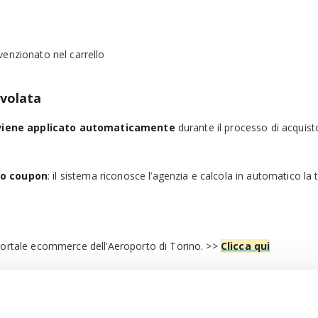
enzionato nel carrello
evolata
viene applicato automaticamente
durante il processo di acquist
 o coupon
: il sistema riconosce l’agenzia e calcola in automatico la
portale ecommerce dell’Aeroporto di Torino. >>
Clicca qui
dirizzo
ecommerce@sagat.trn.it
, indicando ragione sociale e dati 
zione da parte dello staff dell’Aeroporto di Torino.