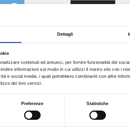
ACQUISTA
Dettagli
ookie
nalizzare contenuti ed annunci, per fornire funzionalità dei socia
inoltre informazioni sul modo in cui utilizzi il nostro sito con i n
icità e social media, i quali potrebbero combinarle con altre inform
ssità di acquisto della sosta online.
lizzo dei loro servizi.
ero degli ultimi 12 mesi per tutti gli acquisti senza prenotazione.
ssivo di
25 giorni
di sosta nel
Parcheggio Multipiano Coperto
, en
Preferenze
Statistiche
tive dall'acquisto previo ritiro all'Info Point
ati anche in maniera non continuativa.