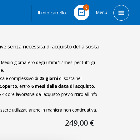
LINGUA
0
Menu
Il mio carrello
Cart
Toggle 
ve senza necessità di acquisto della sosta
edio giornaliero degli ultimi 12 mesi per tutti gli
ne.
totale complessivo di
25 giorni
di sosta nel
 Coperto
, entro
6 mesi dalla data di acquisto
.
 48 ore lavorative dall'acquisto previo ritiro all'Info
ssere utilizzati anche in maniera non continuativa.
249,00 €