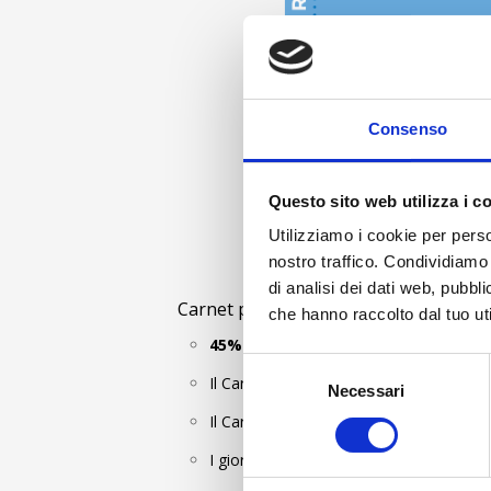
Consenso
Questo sito web utilizza i c
Utilizziamo i cookie per perso
Skip to the beginning of the images gallery
nostro traffico. Condividiamo 
di analisi dei dati web, pubbl
Carnet per soste cumulative senza nece
che hanno raccolto dal tuo uti
45% di sconto
vs Prezzo Medio giornali
Selezione
Il Carnet dà diritto ad un totale comple
Necessari
del
consenso
Il Carnet è utilizzabile dopo 48 ore lavora
I giorni di sosta possono essere utilizz