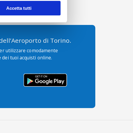
Accetta tutti
 dell’Aeroporto di Torino.
per utilizzare comodamente
 dei tuoi acquisti online.