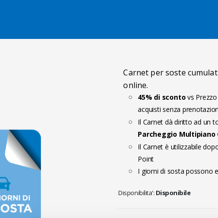
Salta al contenuto
Carnet per soste cumulati
online.
45% di sconto
vs Prezzo M
acquisti senza prenotazio
Il Carnet dà diritto ad un 
Parcheggio Multipiano
Il Carnet è utilizzabile dopo
Point
I giorni di sosta possono e
Disponibilita':
Disponibile