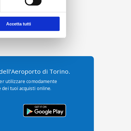
o
6 mesi dalla data di acquisto
.
Accetta tutti
 dell’Aeroporto di Torino.
per utilizzare comodamente
 dei tuoi acquisti online.