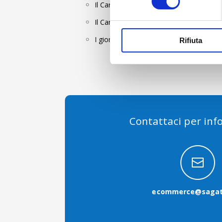
Il Carnet dà diritto ad un totale comple
Il Carnet è utilizzabile dopo 48 ore lavora
I giorni di sosta possono essere utilizz
Rifiuta
Contattaci per inf
ecommerce@sagat.