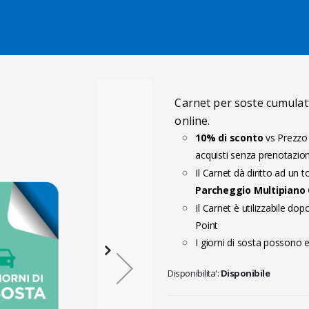
Salta al contenuto
Carnet per soste cumulati
online.
10% di sconto
vs Prezzo M
acquisti senza prenotazio
Il Carnet dà diritto ad un 
Parcheggio Multipiano
Il Carnet è utilizzabile dopo
Point
I giorni di sosta possono e
Disponibilita':
Disponibile