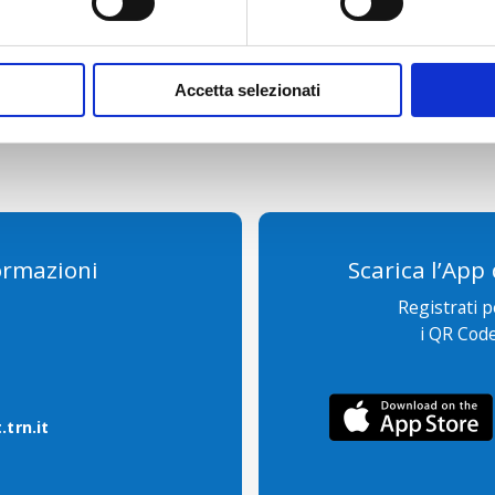
ssivo di
5 giorni
di sosta nel
Parcheggio Multipiano Coperto
, entr
tive dall'acquisto previo ritiro all'Info Point
ati anche in maniera non continuativa.
Accetta selezionati
ormazioni
Scarica l’App
Registrati 
i QR Code
trn.it