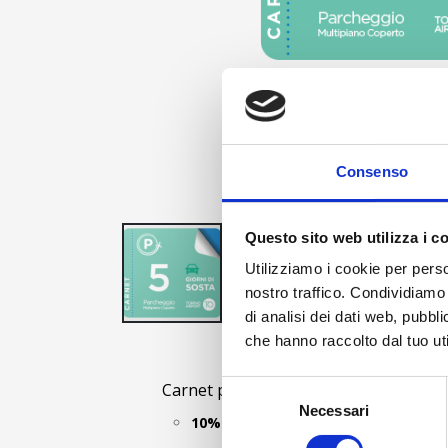
Consenso
Questo sito web utilizza i c
Utilizziamo i cookie per perso
nostro traffico. Condividiamo 
di analisi dei dati web, pubbl
Skip to the beginning of the images gallery
che hanno raccolto dal tuo uti
Selezione
Carnet per soste cumulative senza nece
Necessari
del
10% di sconto
vs Prezzo Medio giornali
consenso