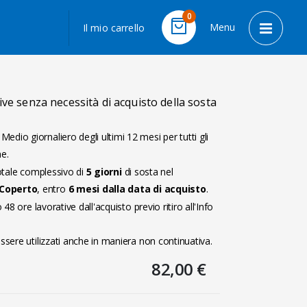
LINGUA
0
Menu
Il mio carrello
Cart
Toggle 
ve senza necessità di acquisto della sosta
edio giornaliero degli ultimi 12 mesi per tutti gli
ne.
totale complessivo di
5 giorni
di sosta nel
 Coperto
, entro
6 mesi dalla data di acquisto
.
 48 ore lavorative dall'acquisto previo ritiro all'Info
ssere utilizzati anche in maniera non continuativa.
82,00 €