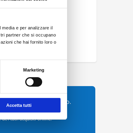
Google
Accedi con
Apple
l media e per analizzare il
ostri partner che si occupano
azioni che hai fornito loro o
Marketing
 dell’Aeroporto di Torino.
Accetta tutti
per utilizzare comodamente
 dei tuoi acquisti online.