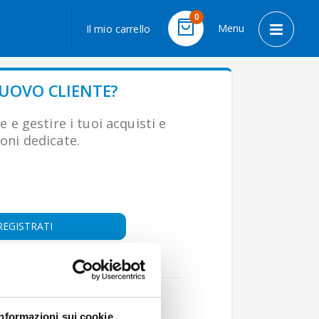
LINGUA
0
Menu
Il mio carrello
Cart
Toggle 
NUOVO CLIENTE?
e e gestire i tuoi acquisti e
oni dedicate.
REGISTRATI
oppure
Accedi con
Informazioni sui cookie