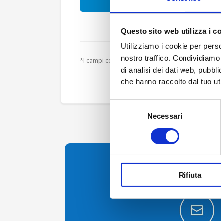
ACCEDI
PASSWORD DIMEN
Questo sito web utilizza i c
Utilizziamo i cookie per perso
nostro traffico. Condividiamo 
di analisi dei dati web, pubbl
che hanno raccolto dal tuo uti
Selezione
Necessari
del
consenso
Contattaci per inf
Rifiuta