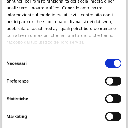
annunci, per fornire funzionalità dei social media e per
Contattaci per informazioni
analizzare il nostro traffico. Condividiamo inoltre
informazioni sul modo in cui utilizzi il nostro sito con i
nostri partner che si occupano di analisi dei dati web,
pubblicità e social media, i quali potrebbero combinarle
con altre informazioni che hai fornito loro o che hanno
raccolto dal tuo utilizzo dei loro servizi.
ecommerce@sagat.trn.it
Selezione
Necessari
del
consenso
Preferenze
Scarica l’App dell’Aeroporto di
Torino.
Statistiche
Registrati per utilizzare comodamente
i QR Code dei tuoi acquisti online.
Marketing