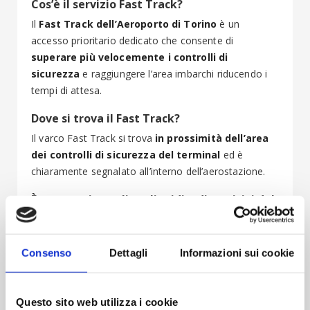
Cos’è il servizio Fast Track?
Il
Fast Track dell’Aeroporto di Torino
è un
accesso prioritario dedicato che consente di
superare più velocemente i controlli di
sicurezza
e raggiungere l’area imbarchi riducendo i
tempi di attesa.
Dove si trova il Fast Track?
Il varco Fast Track si trova
in prossimità dell’area
dei controlli di sicurezza del terminal
ed è
chiaramente segnalato all’interno dell’aerostazione.
È necessario togliere liquidi e dispositivi dal
bagaglio a mano?
No. Grazie all’utilizzo di un sistema di controllo di
nuova generazione, chi utilizza il Fast Track può
Consenso
Dettagli
Informazioni sui cookie
lasciare liquidi e dispositivi elettronici
all’interno del bagaglio a mano
, nel rispetto delle
procedure di sicurezza.
Questo sito web utilizza i cookie