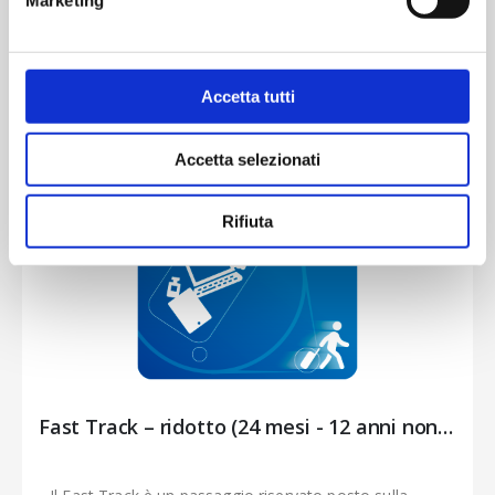
Marketing
Accetta tutti
Vedi
Imposta
la
Accetta selezionati
direzione
decrescente
Rifiuta
Fast Track – ridotto (24 mesi - 12 anni non compiuti)