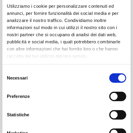
Il Fast Track è gratuito per i bambini?
Utilizziamo i cookie per personalizzare contenuti ed
annunci, per fornire funzionalità dei social media e per
Sì. I
bambini fino a 24 mesi
, se accompagnati da un
analizzare il nostro traffico. Condividiamo inoltre
adulto autorizzato all’accesso Fast Track, possono
informazioni sul modo in cui utilizzi il nostro sito con i
usufruire del servizio gratuitamente. Per i minori dai 2
nostri partner che si occupano di analisi dei dati web,
ai 12 anni è prevista una
tariffa ridotta del 50%
.
pubblicità e social media, i quali potrebbero combinarle
Quanto costa il Fast Track all’Aeroporto di
con altre informazioni che hai fornito loro o che hanno
Torino?
raccolto dal tuo utilizzo dei loro servizi.
Il costo del singolo accesso Fast Track è di
9€ IVA
inclusa
. Il servizio può essere acquistato
Selezione
direttamente online sull’ecommerce ufficiale di Torino
Necessari
del
Airport.
consenso
È possibile utilizzare il Fast Track
Preferenze
gratuitamente con alcune card?
Sì. Il Fast Track è incluso per i titolari di
Torino
Statistiche
Airport Pass
e per i passeggeri in possesso di card di
compagnie aeree convenzionate, secondo le
condizioni applicabili.