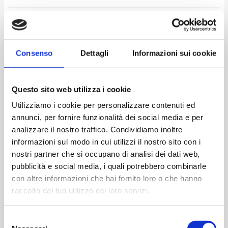
APP MOBILE:
Consenso
Dettagli
Informazioni sui cookie
SAGAT S.P.A. si impegna a rendere la propria applicazione
mobile accessibile, conformemente alla legge 9 gennaio
Questo sito web utilizza i cookie
2004, n. 4. La presente dichiarazione di accessibilità si applica
a all’applicazione mobile Torino Airport.
Utilizziamo i cookie per personalizzare contenuti ed
annunci, per fornire funzionalità dei social media e per
Stato di conformità:
analizzare il nostro traffico. Condividiamo inoltre
informazioni sul modo in cui utilizzi il nostro sito con i
Parzialmente conforme
nostri partner che si occupano di analisi dei dati web,
pubblicità e social media, i quali potrebbero combinarle
Questa applicazione mobile è parzialmente conforme ai
con altre informazioni che hai fornito loro o che hanno
requisiti previsti dall’appendice A della norma UNI CEI EN
raccolto dal tuo utilizzo dei loro servizi.
301549 in ragione dei casi di non conformità elencati di
seguito
Selezione
Contenuti non accessibili: