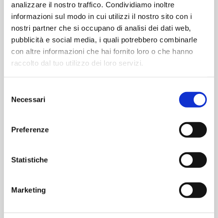
analizzare il nostro traffico. Condividiamo inoltre
informazioni sul modo in cui utilizzi il nostro sito con i
oppure
nostri partner che si occupano di analisi dei dati web,
pubblicità e social media, i quali potrebbero combinarle
con altre informazioni che hai fornito loro o che hanno
Accedi con Google
raccolto dal tuo utilizzo dei loro servizi.
Accedi con Apple
Selezione
Necessari
del
consenso
Preferenze
Statistiche
Marketing
Contattaci per informazioni