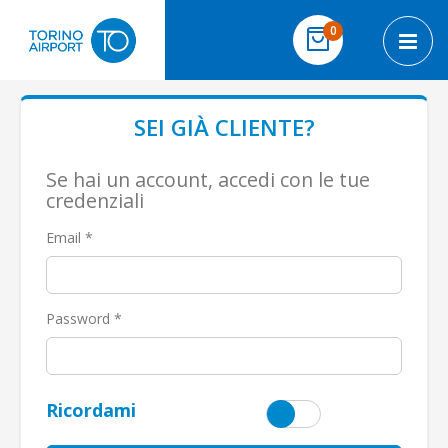
Salta al contenuto
elementi
0
Cart
Toggl
SEI GIÀ CLIENTE?
Se hai un account, accedi con le tue
credenziali
Email
Password
Ricordami