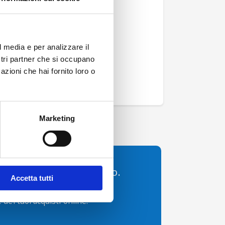
Google
Accedi con
Apple
l media e per analizzare il
ostri partner che si occupano
azioni che hai fornito loro o
Marketing
 dell’Aeroporto di Torino.
Accetta tutti
per utilizzare comodamente
 dei tuoi acquisti online.