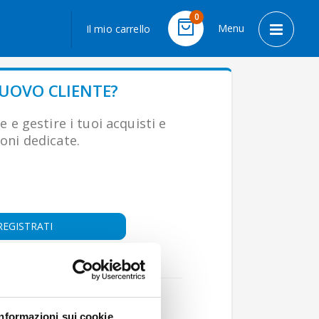
LINGUA
0
Menu
Il mio carrello
Cart
Toggle 
NUOVO CLIENTE?
e e gestire i tuoi acquisti e
oni dedicate.
REGISTRATI
oppure
Accedi con
Informazioni sui cookie