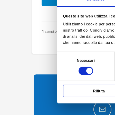
ACCEDI
PASSWORD DIMEN
Questo sito web utilizza i c
Utilizziamo i cookie per perso
nostro traffico. Condividiamo 
di analisi dei dati web, pubbl
che hanno raccolto dal tuo uti
Selezione
Necessari
del
consenso
Contattaci per inf
Rifiuta