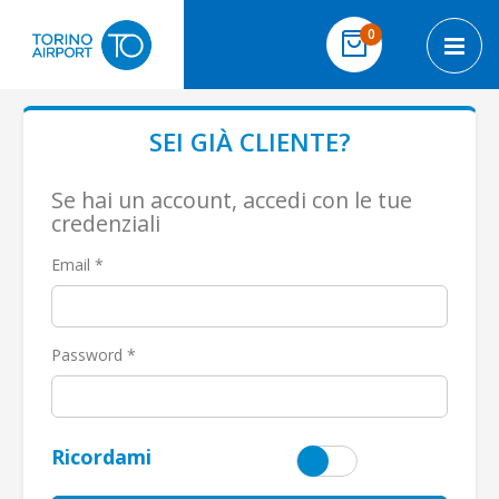
Salta al contenuto
elementi
0
Cart
Toggl
SEI GIÀ CLIENTE?
Se hai un account, accedi con le tue
credenziali
Email
Password
Ricordami