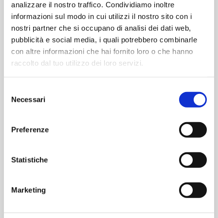
analizzare il nostro traffico. Condividiamo inoltre
informazioni sul modo in cui utilizzi il nostro sito con i
oppure
nostri partner che si occupano di analisi dei dati web,
pubblicità e social media, i quali potrebbero combinarle
con altre informazioni che hai fornito loro o che hanno
Accedi con Google
raccolto dal tuo utilizzo dei loro servizi.
Accedi con Apple
Selezione
Necessari
del
consenso
Preferenze
Statistiche
Marketing
Contattaci per informazioni