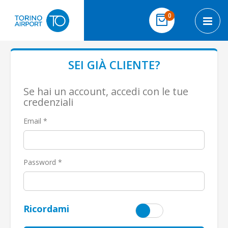
Salta al contenuto
elementi
0
Cart
Toggl
SEI GIÀ CLIENTE?
Se hai un account, accedi con le tue
credenziali
Email
Password
Ricordami