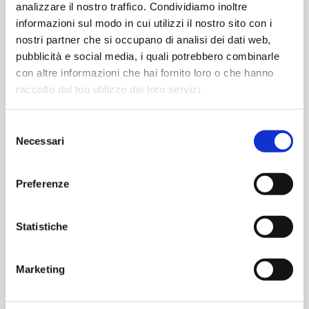
analizzare il nostro traffico. Condividiamo inoltre
informazioni sul modo in cui utilizzi il nostro sito con i
oppure
nostri partner che si occupano di analisi dei dati web,
pubblicità e social media, i quali potrebbero combinarle
con altre informazioni che hai fornito loro o che hanno
Accedi con Google
raccolto dal tuo utilizzo dei loro servizi.
Accedi con Apple
Selezione
Necessari
del
consenso
Preferenze
Statistiche
Marketing
Contattaci per informazioni