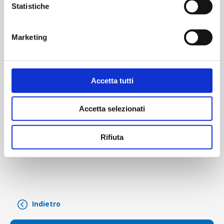
Statistiche
giornate di sabato e domenica i parcheggi operatori
P3
e
P4
dalle ore 00:01 del sabato alle ore 20:00 di
domenica saranno dedicati alla sosta dei bus pertanto,
Marketing
chi abitualmente utilizza tali parcheggi,
dovrà recarsi al
P8 o al P9
.
Accetta tutti
Eventuali vetture verranno rimosse e le spese saranno a
carico del proprietario.
Accetta selezionati
Si ricorda di mantenere esposti sul cruscotto i
contrassegni dei parcheggi abitualmente utilizzati
.
Rifiuta
Indietro