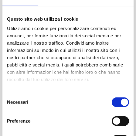
tesserino e deve acquistare il primo accesso al
parcheggio, dovrà inviare una mail a
Questo sito web utilizza i cookie
ecommerce@sagat.trn.it
Utilizziamo i cookie per personalizzare contenuti ed
Solo una volta ottenuto il numero del tesserino
annunci, per fornire funzionalità dei social media e per
potrà procedere all'acquisto del parcheggio.
analizzare il nostro traffico. Condividiamo inoltre
informazioni sul modo in cui utilizzi il nostro sito con i
Per ragioni operative i prodotto
Parcheggio P3 e
nostri partner che si occupano di analisi dei dati web,
P4 - Annuale 2026
non sono acquistabili dal
pubblicità e social media, i quali potrebbero combinarle
personale navigante.
con altre informazioni che hai fornito loro o che hanno
Chi acquisterà i prodotti al parcheggio Multipiano
raccolto dal tuo utilizzo dei loro servizi.
coperto è pregato di scrivere a
ecommerce@sagat.trn.it
Selezione
Necessari
del
consenso
Preferenze
COMUNICAZIONE
Dal 20 dicembre 2025 fino al 5 aprile 2026
nelle