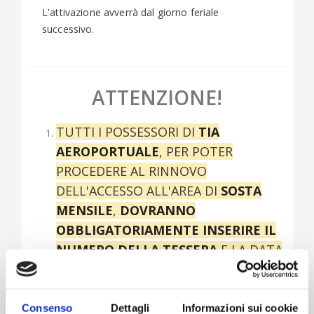
L'attivazione avverrà dal giorno feriale
successivo.
ATTENZIONE!
TUTTI I POSSESSORI DI
TIA
AEROPORTUALE
, PER POTER
PROCEDERE AL RINNOVO
DELL'ACCESSO ALL'AREA DI
SOSTA
MENSILE
,
DOVRANNO
OBBLIGATORIAMENTE INSERIRE IL
NUMERO DELLA TESSERA
E LA DATA
DALLA QUALE SI VUOL FAR PARTIRE
L'ACCESSO AL PARCHEGGIO
Consenso
Dettagli
Informazioni sui cookie
Chi non fosse in possesso di alcun tipo di