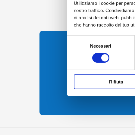
Utilizziamo i cookie per perso
nostro traffico. Condividiamo 
di analisi dei dati web, pubbl
che hanno raccolto dal tuo uti
Selezione
Contattaci per inf
Necessari
del
consenso
Rifiuta
ecommerce@sagat.