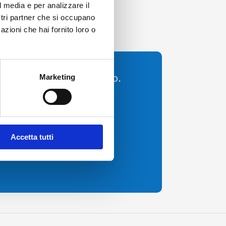
l media e per analizzare il
ostri partner che si occupano
azioni che hai fornito loro o
 dell’Aeroporto di Torino.
Marketing
per utilizzare comodamente
 dei tuoi acquisti online.
Accetta tutti