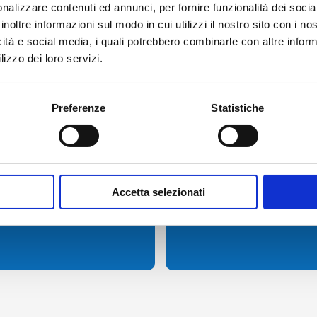
nalizzare contenuti ed annunci, per fornire funzionalità dei socia
inoltre informazioni sul modo in cui utilizzi il nostro sito con i n
icità e social media, i quali potrebbero combinarle con altre inform
lizzo dei loro servizi.
ormazioni
Scarica l’App
Preferenze
Statistiche
Registrati 
i QR Code
Accetta selezionati
trn.it