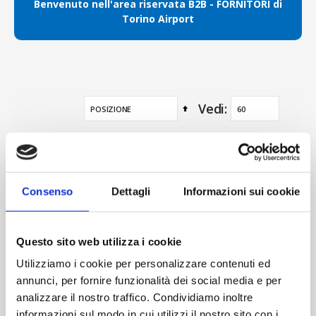
Benvenuto nell'area riservata B2B
- FORNITORI di
Torino Airport
Vedi
Imposta
la
direzione
decrescente
Consenso
Dettagli
Informazioni sui cookie
Questo sito web utilizza i cookie
Utilizziamo i cookie per personalizzare contenuti ed
annunci, per fornire funzionalità dei social media e per
analizzare il nostro traffico. Condividiamo inoltre
Quota di Iscrizione Albo Fornitori
informazioni sul modo in cui utilizzi il nostro sito con i