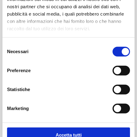
nostri partner che si occupano di analisi dei dati web,
Quota di Iscrizione all'Albo Fornitori
pubblicità e social media, i quali potrebbero combinarle
con altre informazioni che hai fornito loro o che hanno
120,00 €
raccolto dal tuo utilizzo dei loro servizi.
ACQUISTA
Selezione
Necessari
del
consenso
Preferenze
Vedi
Statistiche
Contattaci per informazioni
Marketing
Accetta tutti