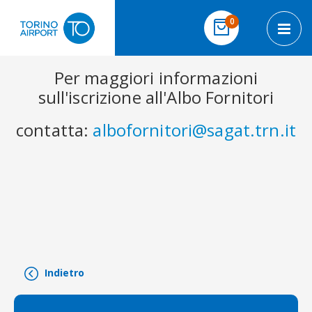
Salta al contenuto
elementi
0
Cart
Toggl
Per maggiori informazioni
sull'iscrizione all'Albo Fornitori
contatta:
albofornitori@sagat.trn.it
Indietro