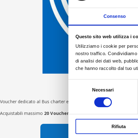
Consenso
Questo sito web utilizza i c
Utilizziamo i cookie per perso
nostro traffico. Condividiamo 
di analisi dei dati web, pubbl
che hanno raccolto dal tuo uti
Skip to the beginning of the images gallery
Selezione
Necessari
del
consenso
Voucher dedicato al Bus charter e valido solo nelle giornate di
saba
Acquistabili massimo
20 Voucher
per volta
Rifiuta