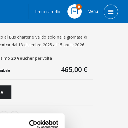
LINGUA
0
Menu
Il mio carrello
Cart
Toggle 
 al Bus charter e valido solo nelle giornate di
enica
dal 13 dicembre 2025 al 15 aprile 2026
assimo
20 Voucher
per volta
465,00 €
nibile
TA