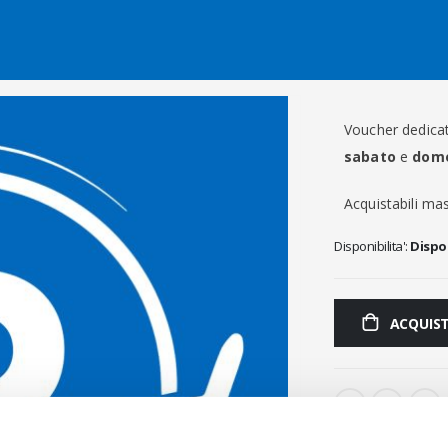
Salta al contenuto
Voucher dedicato
sabato
e
dom
Acquistabili m
Disponibilita':
Dispo
ACQUIS