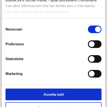
con altre informazioni che hai fornito loro o che hanno
Parcheggi Ufficiali di Torino Airport
raccolto dal tuo utilizzo dei loro servizi.
Proteggi la tua sosta dalla grandine: scegli il Multipiano
Coperto!
Selezione
Necessari
del
consenso
Preferenze
Statistiche
Contattaci per informazioni
Marketing
Accetta tutti
ecommerce@sagat.trn.it