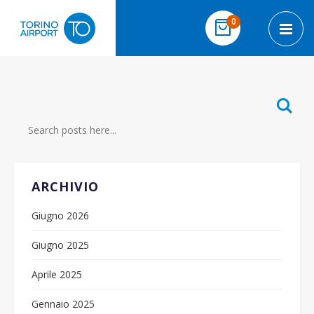
Salta al contenuto
elementi
0
Cart
Toggl
Ce
ARCHIVIO
Giugno 2026
Giugno 2025
Aprile 2025
Gennaio 2025