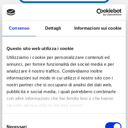
Skip to the beginning of the images gallery
Corso di formazione iniziale Human Trafficking
Consenso
Dettagli
Informazioni sui cookie
Awareness (ICAO)
50,00 €
Disponibilita':
Disponibile
Questo sito web utilizza i cookie
Utilizziamo i cookie per personalizzare contenuti ed
ACQUISTA
annunci, per fornire funzionalità dei social media e per
analizzare il nostro traffico. Condividiamo inoltre
informazioni sul modo in cui utilizzi il nostro sito con i
nostri partner che si occupano di analisi dei dati web,
pubblicità e social media, i quali potrebbero combinarle
con altre informazioni che hai fornito loro o che hanno
raccolto dal tuo utilizzo dei loro servizi.
Selezione
Necessari
del