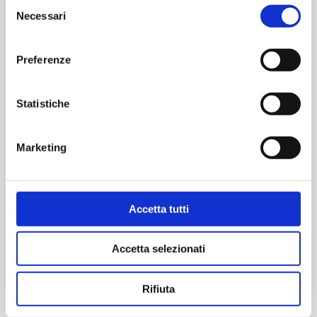
Selezione
Necessari
del
consenso
Contattaci per informazioni
Preferenze
Statistiche
Marketing
ecommerce@sagat.trn.it
Accetta tutti
Accetta selezionati
Scarica l’App dell’Aeroporto di
Torino.
Rifiuta
Registrati per utilizzare comodamente