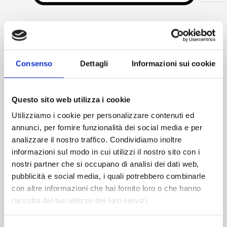
Skip to the beginning of the images gallery
Idonea copertura assicurativa rilasciata da REVO - ex
Elba Assicurazioni per il tramite di SAGAT SpA per mezzi
Consenso
Dettagli
Informazioni sui cookie
< 35 q.li con massimale assicurativo € 77.500.000 per 30
giorni
369,66 €
Questo sito web utilizza i cookie
Disponibilita':
Disponibile
Utilizziamo i cookie per personalizzare contenuti ed
annunci, per fornire funzionalità dei social media e per
ACQUISTA
analizzare il nostro traffico. Condividiamo inoltre
informazioni sul modo in cui utilizzi il nostro sito con i
nostri partner che si occupano di analisi dei dati web,
pubblicità e social media, i quali potrebbero combinarle
con altre informazioni che hai fornito loro o che hanno
raccolto dal tuo utilizzo dei loro servizi.