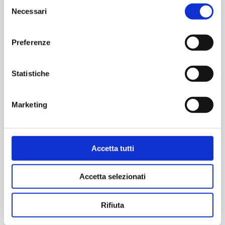
Selezione
Necessari
del
consenso
Contattaci per informazioni
Preferenze
Statistiche
Marketing
ecommerce@sagat.trn.it
Accetta tutti
Accetta selezionati
Scarica l’App dell’Aeroporto di
Torino.
Rifiuta
Registrati per utilizzare comodamente