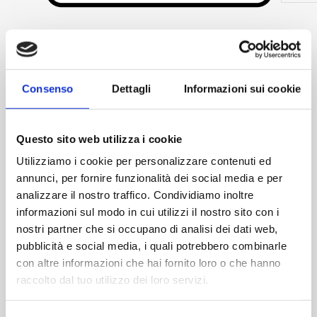
Skip to the beginning of the images gallery
Idonea copertura assicurativa rilasciata da REVO - ex
Elba Assicurazioni per il tramite di SAGAT SpA per mezzi
Consenso
Dettagli
Informazioni sui cookie
< 35 q.li con massimale assicurativo € 77.500.000 per 30
giorni
369,66 €
Questo sito web utilizza i cookie
Disponibilita':
Disponibile
Utilizziamo i cookie per personalizzare contenuti ed
annunci, per fornire funzionalità dei social media e per
ACQUISTA
analizzare il nostro traffico. Condividiamo inoltre
informazioni sul modo in cui utilizzi il nostro sito con i
nostri partner che si occupano di analisi dei dati web,
pubblicità e social media, i quali potrebbero combinarle
con altre informazioni che hai fornito loro o che hanno
raccolto dal tuo utilizzo dei loro servizi.