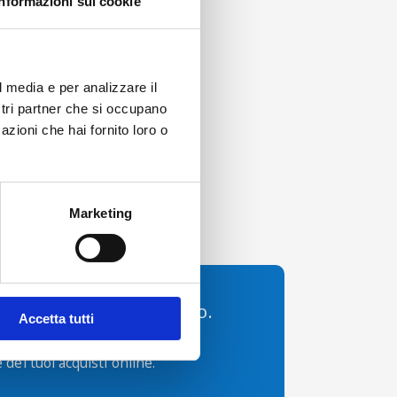
Informazioni sui cookie
l media e per analizzare il
ostri partner che si occupano
azioni che hai fornito loro o
Marketing
 dell’Aeroporto di Torino.
Accetta tutti
per utilizzare comodamente
 dei tuoi acquisti online.