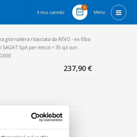
LINGUA
0
Menu
Il mio carrello
Cart
Toggle 
a giornaliera rilasciata da REVO - ex Elba
di SAGAT SpA per mezzi > 35 q.li con
0.000
237,90 €