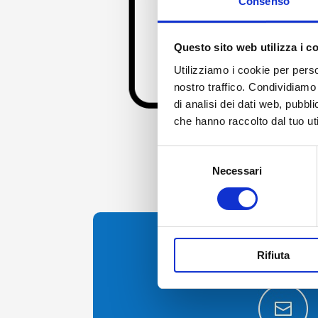
Consenso
Questo sito web utilizza i c
Utilizziamo i cookie per perso
nostro traffico. Condividiamo 
di analisi dei dati web, pubbl
che hanno raccolto dal tuo uti
Skip to the beginning of the images gallery
Selezione
Necessari
del
consenso
Contattaci per inf
Rifiuta